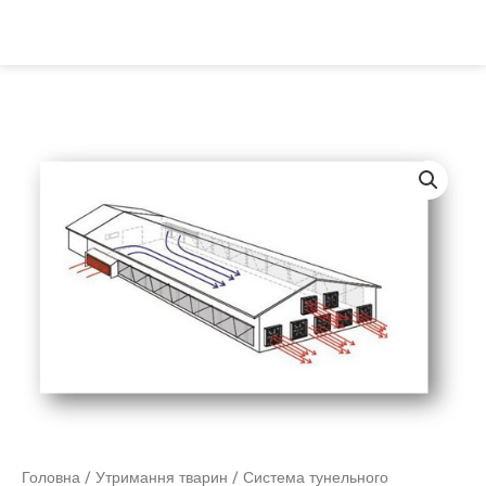
Перейти
Пошук
до
вмісту
Головна
/
Утримання тварин
/ Система тунельного