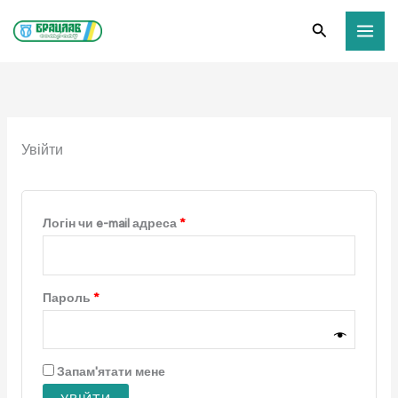
Перейти
Обов’язкове
Обов’язкове
Обов’язкове
Пошук
до
вмісту
Увійти
Логін чи e-mail адреса
*
Пароль
*
Запам'ятати мене