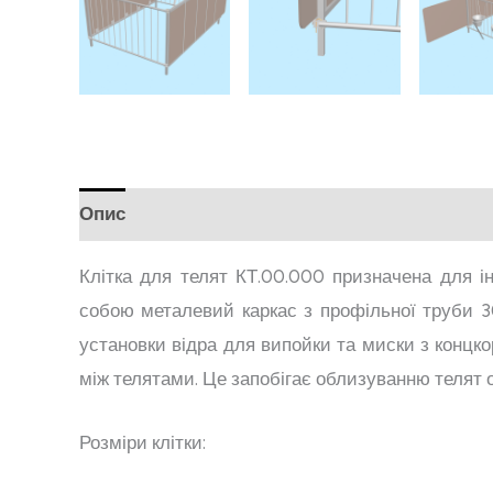
Опис
Відгуки (0)
Клітка для телят КТ.00.000 призначена для і
собою металевий каркас з профільної труби 30
установки відра для випойки та миски з конц
між телятами. Це запобігає облизуванню телят 
Розміри клітки: