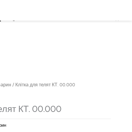
ошук
+38 (067) 826-59-02
0
₴
UA
варин
/ Клітка для телят КТ. 00.000
елят КТ. 00.000
рин