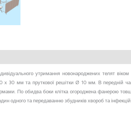
ндивідуального утримання новонароджених телят віком д
 х 30 мм та пруткової решітки Ø 10 мм. В передній ча
кормами. По обидва боки клітка огороджена фанерою т
один одного та передаванню збудників хвороб та інфекці