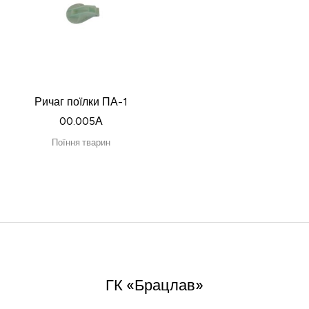
Ричаг поїлки ПА-1
00.005А
Поїння тварин
ГК «Брацлав»