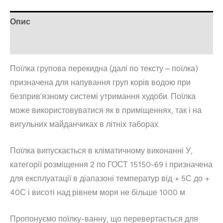
Опис
Відгуки (0)
Поїлка групова перекидна (далі по тексту – поїлка)
призначена для напування груп корів водою при
безприв’язному системі утримання худоби. Поїлка
може використовуватися як в приміщеннях, так і на
вигульних майданчиках в літніх таборах.
Поїлка випускається в кліматичному виконанні У,
категорії розміщення 2 по ГОСТ 15150-69 і призначена
для експлуатації в діапазоні температур від + 5С до +
40С і висоті над рівнем моря не більше 1000 м.
Пропонуємо поїлку-ванну, що перевертається для