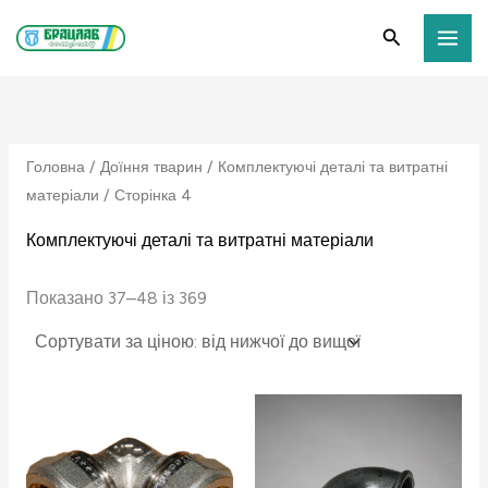
Сортування
Перейти
М
Н
за
Пошук
ціною:
до
і
а
від
найнижчої
вмісту
н
й
до
найвищої
і
б
м
і
Головна
/
Доїння тварин
/
Комплектуючі деталі та витратні
а
л
матеріали
/ Сторінка 4
л
ь
Комплектуючі деталі та витратні матеріали
ь
ш
н
а
Показано 37–48 із 369
а
ц
ц
і
і
н
н
а
а