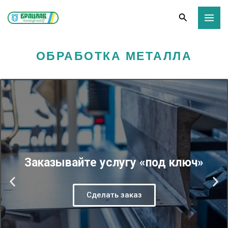
Перейти
Поиск
к
содержимому
ОБРАБОТКА МЕТАЛЛА
Заказывайте услугу «под ключ»
P
N
Сделать заказ
r
e