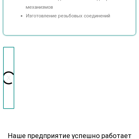
механизмов
Изготовление резьбовых соединений
N
P
e
r
x
e
t
v
i
Наше предприятие успешно работает
o