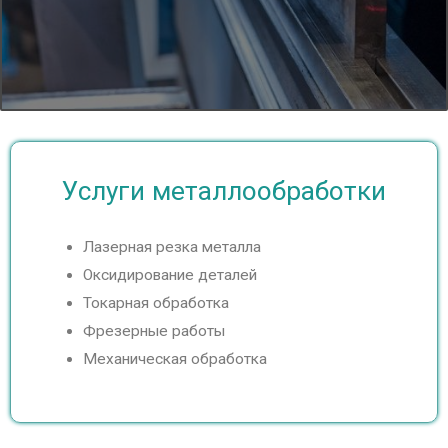
e
x
v
t
i
s
o
l
Услуги металлообработки
u
i
s
d
Лазерная резка металла
Оксидирование деталей
s
e
Токарная обработка
l
Фрезерные работы
Механическая обработка
i
d